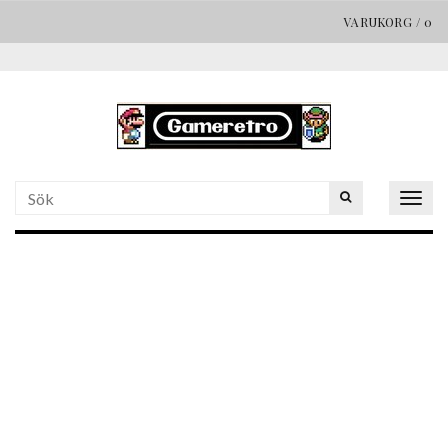
VARUKORG
/
0
Togg
navig