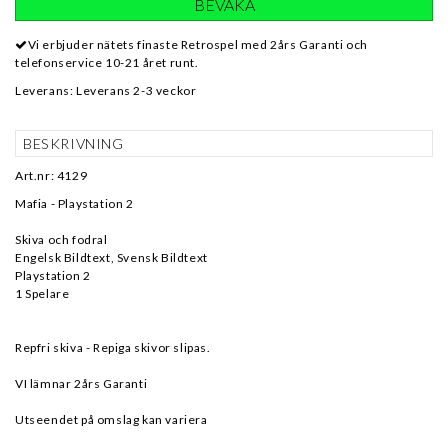
BEVAKA
Vi erbjuder nätets finaste Retrospel med 2års Garanti och
telefonservice 10-21 året runt.
Leverans:
Leverans 2-3 veckor
BESKRIVNING
Art.nr: 4129
Mafia - Playstation 2
Skiva och fodral
Engelsk Bildtext, Svensk Bildtext
Playstation 2
1 Spelare
Repfri skiva - Repiga skivor slipas.
VI lämnar 2års Garanti
Utseendet på omslag kan variera