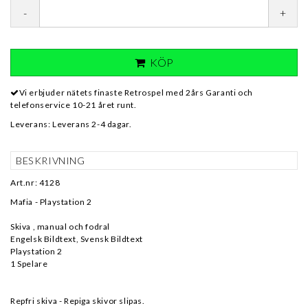
-
+
KÖP
Vi erbjuder nätets finaste Retrospel med 2års Garanti och
telefonservice 10-21 året runt.
Leverans:
Leverans 2-4 dagar.
BESKRIVNING
Art.nr: 4128
Mafia - Playstation 2
Skiva , manual och fodral
Engelsk Bildtext, Svensk Bildtext
Playstation 2
1 Spelare
Repfri skiva - Repiga skivor slipas.