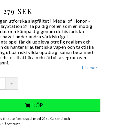
279 SEK
gen utforska slagfältet i Medal of Honor -
 PlayStation 2! Ta på dig rollen som en modig
dat och kämpa dig genom de historiska
lla havet under andra världskriget.
önta spel får du uppleva otrolig realism och
n du hanterar autentiska vapen och taktiska
 dig ut på riskfyllda uppdrag, samarbeta med
ch se till att ära och rättvisa segrar över
anni.
Läs mer...
+
KÖP
ts finaste Retrospel med 2års Garanti och
21 året runt.