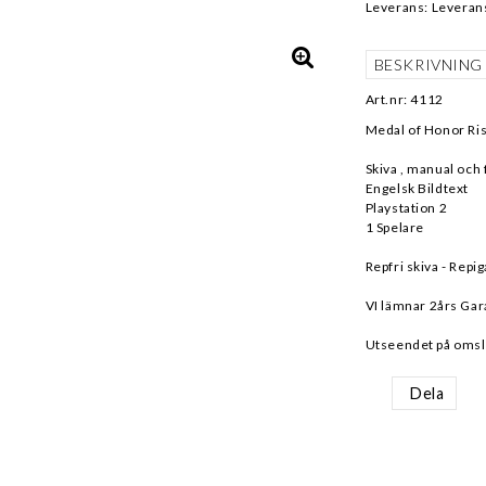
Leverans:
Leverans
BESKRIVNING
Art.nr: 4112
Medal of Honor Ris
Skiva , manual och 
Engelsk Bildtext
Playstation 2
1 Spelare
Repfri skiva - Repig
VI lämnar 2års Gar
Utseendet på omsl
Dela