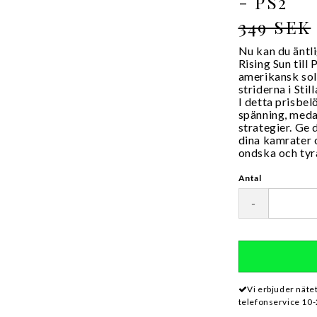
- PS2
349 SEK
Nu kan du äntli
Rising Sun till
amerikansk sol
striderna i Sti
I detta prisbel
spänning, meda
strategier. Ge
dina kamrater o
ondska och tyr
Antal
-
Vi erbjuder näte
telefonservice 10-