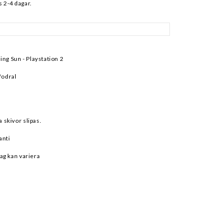
 2-4 dagar.
ing Sun - Playstation 2
fodral
a skivor slipas.
anti
ag kan variera