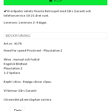
KÖP
Vi erbjuder nätets finaste Retrospel med 2års Garanti och
telefonservice 10-21 året runt.
Leverans:
Leverans 2-4 dagar.
BESKRIVNING
Art.nr: 4178
Need for speed Prostreet - Playstation 2
Skiva , manual och fodral
Engelsk Bildtext
Playstation 2
1-2 Spelare
Repfri skiva - Repiga skivor slipas.
VI lämnar 2års Garanti
Utseendet på omslag kan variera
Dela