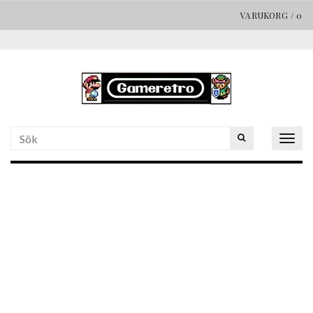
VARUKORG
/
0
Togg
navig