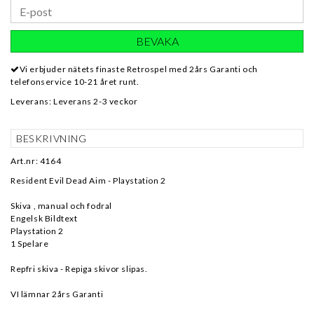
BEVAKA
Vi erbjuder nätets finaste Retrospel med 2års Garanti och
telefonservice 10-21 året runt.
Leverans:
Leverans 2-3 veckor
BESKRIVNING
Art.nr: 4164
Resident Evil Dead Aim - Playstation 2
Skiva , manual och fodral
Engelsk Bildtext
Playstation 2
1 Spelare
Repfri skiva - Repiga skivor slipas.
VI lämnar 2års Garanti