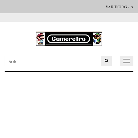
VARUKORG
/
0
Togg
navig