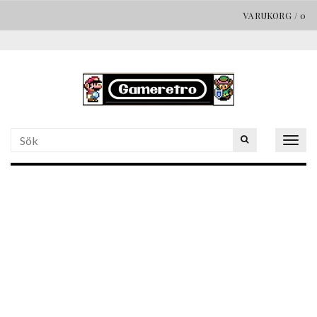
VARUKORG
/
0
Togg
navig