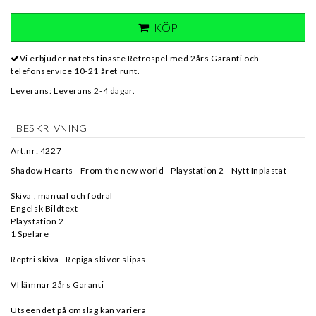
KÖP
Vi erbjuder nätets finaste Retrospel med 2års Garanti och
telefonservice 10-21 året runt.
Leverans:
Leverans 2-4 dagar.
BESKRIVNING
Art.nr: 4227
Shadow Hearts - From the new world - Playstation 2 - Nytt Inplastat
Skiva , manual och fodral
Engelsk Bildtext
Playstation 2
1 Spelare
Repfri skiva - Repiga skivor slipas.
VI lämnar 2års Garanti
Utseendet på omslag kan variera