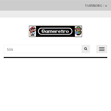
VARUKORG
/
0
Togg
navig