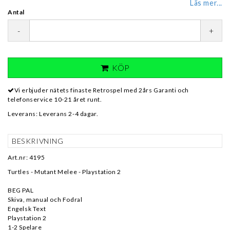
Läs mer...
Antal
-
+
KÖP
Vi erbjuder nätets finaste Retrospel med 2års Garanti och
telefonservice 10-21 året runt.
Leverans:
Leverans 2-4 dagar.
BESKRIVNING
Art.nr: 4195
Turtles - Mutant Melee - Playstation 2
BEG PAL
Skiva, manual och Fodral
Engelsk Text
Playstation 2
1-2 Spelare