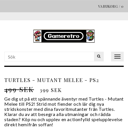
VARUKORG
/
0
Togg
navig
TURTLES - MUTANT MELEE - PS2
499 SEK
399 SEK
Ge dig ut på ett spännande äventyr med Turtles - Mutant
Melee till PS2! Strid mot fiender och lär dig nya
stridskonster med dina favoritmutanter från Turtles.
Klarar du av att besegra alla utmaningar och rädda
staden? Köp nu och upplev en actionfylld spelupplevelse
direkt hemifrån soffan!