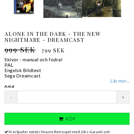
ALONE IN THE DARK - THE NEW
NIGHTMARE - DREAMCAST
999 SEK
799 SEK
Skivor - manual och fodral
PAL
Engelsk Bildtext
Sega Dreamcast
Läs mer...
Antal
-
+
KÖP
Vi erbjuder nätets finaste Retrospel med 2års Garanti och