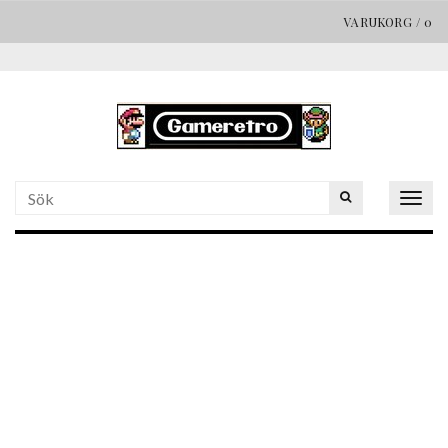
VARUKORG
/
0
Togg
navig