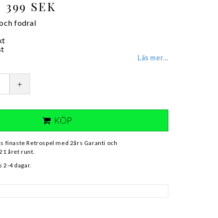
399 SEK
 och fodral
xt
st
Läs mer...
+
KÖP
ts finaste Retrospel med 2års Garanti och
21 året runt.
 2-4 dagar.