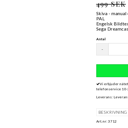
499 SEK
Skiva - manual
PAL
Engelsk Bildte
Sega Dreamca
Antal
-
Vi erbjuder näte
telefonservice 10-
Leverans:
Leverans
BESKRIVNING
Art.nr: 3712