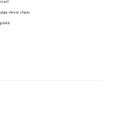
mcast
epiga skivor slipas
gsbild