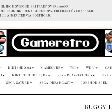
HL INOM SVERIGE. FRI FRAKT ÖVER 1500KR.
 DHL INOM NORDEN OCH EUROPA. FRI FRAKT ÖVER 3000KR.
TILL ANSTALTER VIA POSTNORD.
NINTENDO 64
GAMECUBE
WII
WII U
GA
SI
NINTENDO 2DS / 3DS
PS1 - PLAYSTATION 1
PS2 -
SEGA SATURN
SEGA DREAMCAST
POKEMON SPEL
BUGGY 