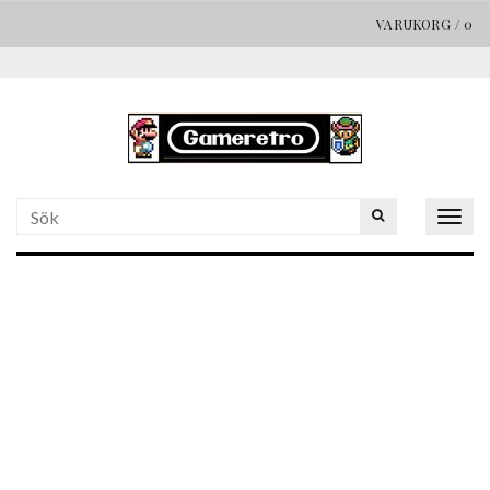
VARUKORG
/
0
Togg
navig