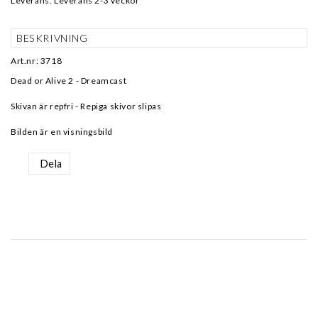
Leverans:
Leverans 2-3 veckor
BESKRIVNING
Art.nr: 3718
Dead or Alive 2 - Dreamcast
Skivan är repfri - Repiga skivor slipas
Bilden är en visningsbild
Dela