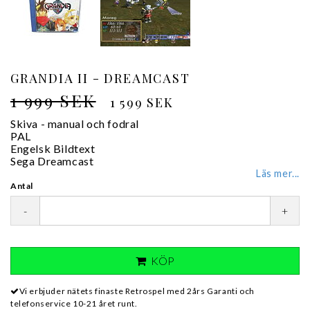
GRANDIA II - DREAMCAST
1 999 SEK
1 599 SEK
Skiva - manual och fodral
PAL
Engelsk Bildtext
Sega Dreamcast
Läs mer...
Antal
-
+
KÖP
Vi erbjuder nätets finaste Retrospel med 2års Garanti och
telefonservice 10-21 året runt.