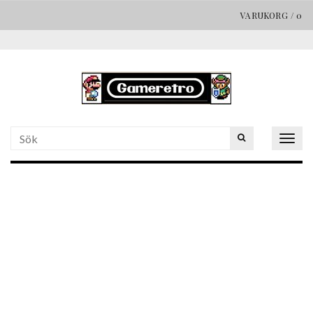
VARUKORG
/
0
Togg
navig