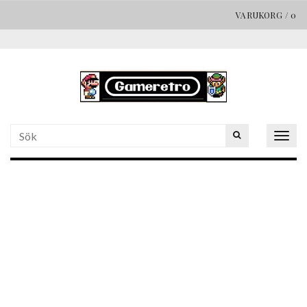
VARUKORG
/
0
Togg
navig