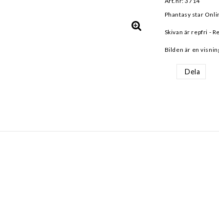
Art.nr: 3714
Phantasy star Onli
Skivan är repfri - R
Bilden är en visnin
Dela