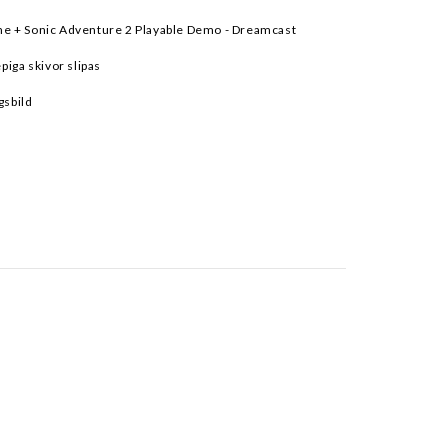
ne + Sonic Adventure 2 Playable Demo - Dreamcast
epiga skivor slipas
gsbild