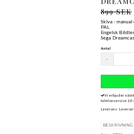
DREAMC
899 SEK
Skiva - manual
PAL
Engelsk Bildte
Sega Dreamca
Antal
-
Vi erbjuder näte
telefonservice 10-
Leverans:
Leverans
BESKRIVNING