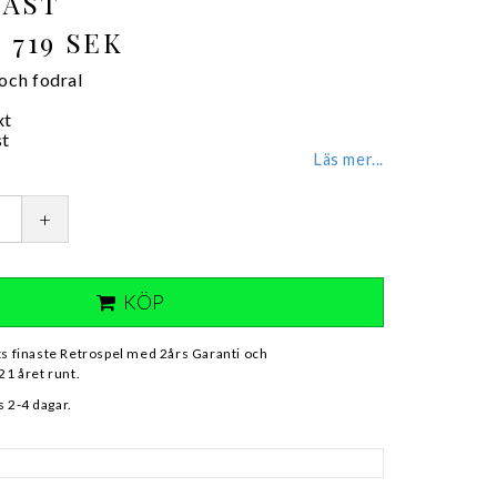
AST
719 SEK
 och fodral
xt
st
Läs mer...
+
KÖP
ts finaste Retrospel med 2års Garanti och
21 året runt.
 2-4 dagar.