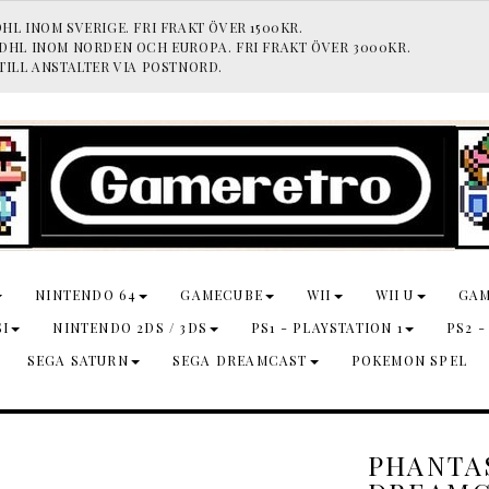
HL INOM SVERIGE. FRI FRAKT ÖVER 1500KR.
 DHL INOM NORDEN OCH EUROPA. FRI FRAKT ÖVER 3000KR.
TILL ANSTALTER VIA POSTNORD.
NINTENDO 64
GAMECUBE
WII
WII U
GA
SI
NINTENDO 2DS / 3DS
PS1 - PLAYSTATION 1
PS2 -
SEGA SATURN
SEGA DREAMCAST
POKEMON SPEL
PHANTAS