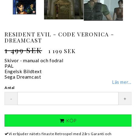
RESIDENT EVIL - CODE VERONICA -
DREAMCAST
1 499 SEK
1 199 SEK
Skivor - manual och fodral
PAL
Engelsk Bildtext
Sega Dreamcast
Läs mer...
Antal
-
+
KÖP
Vi erbjuder nätets finaste Retrospel med 2års Garanti och