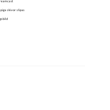
Dreamcast
epiga skivor slipas
gsbild