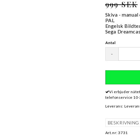
999 SEK
Skiva - manual
PAL
Engelsk Bildte
Sega Dreamca
Antal
-
Vi erbjuder näte
telefonservice 10-
Leverans:
Leverans
BESKRIVNING
Art.nr: 3731