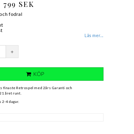
799 SEK
 och fodral
xt
st
Läs mer...
+
KÖP
ts finaste Retrospel med 2års Garanti och
21 året runt.
 2-4 dagar.