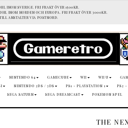
HL INOM SVERIGE. FRI FRAKT ÖVER 1500KR.
 DHL INOM NORDEN OCH EUROPA. FRI FRAKT ÖVER 3000KR.
TILL ANSTALTER VIA POSTNORD.
NINTENDO 64
GAMECUBE
WII
WII U
GA
SI
NINTENDO 2DS / 3DS
PS1 - PLAYSTATION 1
PS2 -
SEGA SATURN
SEGA DREAMCAST
POKEMON SPEL
THE NE