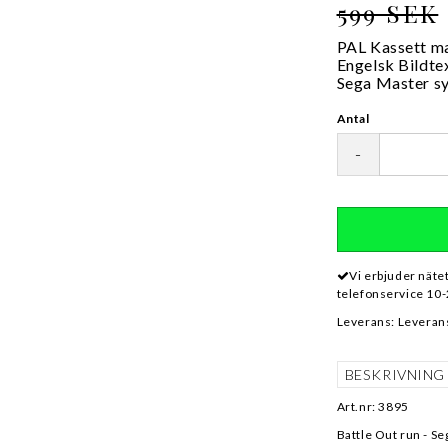
599 SEK
PAL Kassett ma
Engelsk Bildte
Sega Master s
Antal
-
Vi erbjuder näte
telefonservice 10-
Leverans:
Leverans
BESKRIVNING
Art.nr: 3895
Battle Out run - S