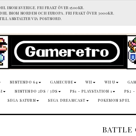
HL INOM SVERIGE. FRI FRAKT ÖVER 1500KR.
 DHL INOM NORDEN OCH EUROPA. FRI FRAKT ÖVER 3000KR.
TILL ANSTALTER VIA POSTNORD.
NINTENDO 64
GAMECUBE
WII
WII U
GA
SI
NINTENDO 2DS / 3DS
PS1 - PLAYSTATION 1
PS2 -
SEGA SATURN
SEGA DREAMCAST
POKEMON SPEL
BATTLE