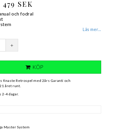
479 SEK
nual och fodral
xt
ystem
Läs mer...
+
KÖP
ts finaste Retrospel med 2års Garanti och
21 året runt.
 2-4 dagar.
ega Master System