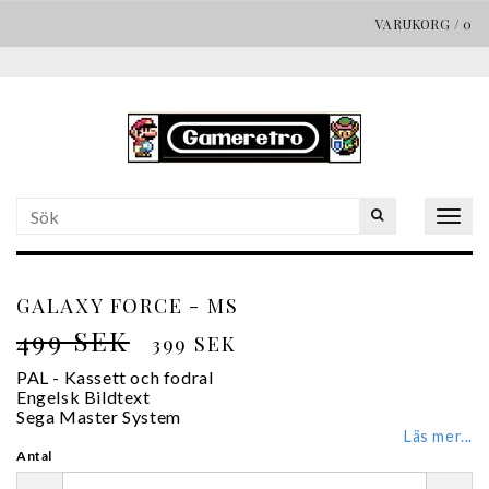
VARUKORG
/
0
Togg
navig
GALAXY FORCE - MS
499 SEK
399 SEK
PAL - Kassett och fodral
Engelsk Bildtext
Sega Master System
Läs mer...
Antal