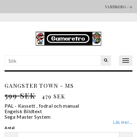
VARUKORG
/
0
Togg
navig
GANGSTER TOWN - MS
599 SEK
479 SEK
PAL - Kassett , fodral och manual
Engelsk Bildtext
Sega Master System
Läs mer...
Antal