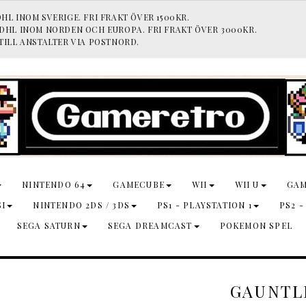
HL INOM SVERIGE. FRI FRAKT ÖVER 1500KR.
 DHL INOM NORDEN OCH EUROPA. FRI FRAKT ÖVER 3000KR.
TILL ANSTALTER VIA POSTNORD.
NINTENDO 64
GAMECUBE
WII
WII U
GA
SI
NINTENDO 2DS / 3DS
PS1 - PLAYSTATION 1
PS2 -
SEGA SATURN
SEGA DREAMCAST
POKEMON SPEL
GAUNTL