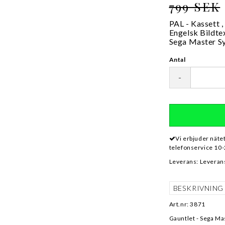
799 SEK
PAL - Kassett ,
Engelsk Bildte
Sega Master S
Antal
-
Vi erbjuder näte
telefonservice 10-
Leverans:
Leverans
BESKRIVNING
Art.nr: 3871
Gauntlet - Sega M