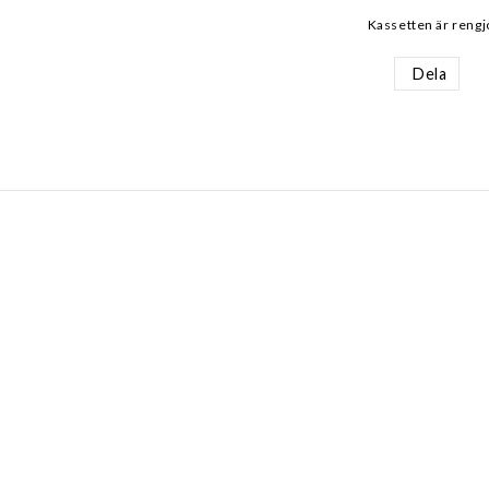
Kassetten är rengj
Dela
AKT
INFORMATION