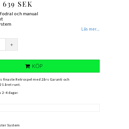
639 SEK
 fodral och manual
xt
ystem
Läs mer...
+
KÖP
ts finaste Retrospel med 2års Garanti och
21 året runt.
 2-4 dagar.
aster System