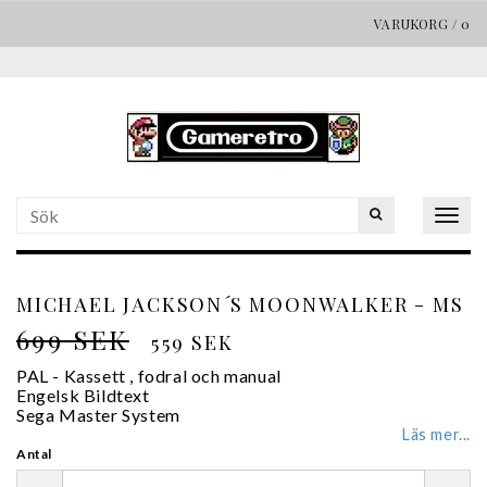
VARUKORG
/
0
Togg
navig
MICHAEL JACKSON´S MOONWALKER - MS
699 SEK
559 SEK
PAL - Kassett , fodral och manual
Engelsk Bildtext
Sega Master System
Läs mer...
Antal