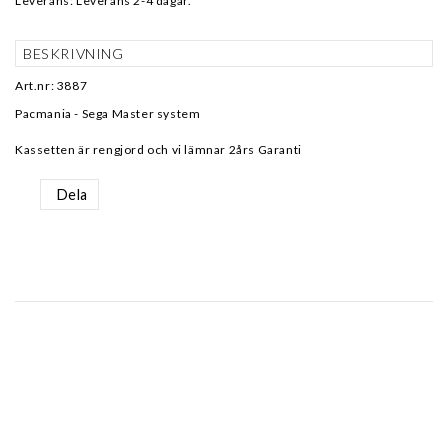
Leverans:
Leverans 2-4 dagar.
BESKRIVNING
Art.nr: 3887
Pacmania - Sega Master system
Kassetten är rengjord och vi lämnar 2års Garanti
Dela