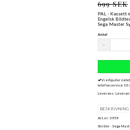
699 SEK
PAL - Kassett 
Engelsk Bildte
Sega Master S
Antal
-
Vi erbjuder näte
telefonservice 10-
Leverans:
Leverans
BESKRIVNING
Art.nr: 3959
Strider - Sega Mas