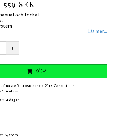
559 SEK
manual och fodral
xt
ystem
Läs mer...
+
KÖP
ts finaste Retrospel med 2års Garanti och
21 året runt.
 2-4 dagar.
ter System