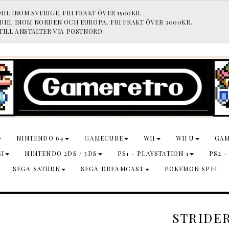
HL INOM SVERIGE. FRI FRAKT ÖVER 1500KR.
 DHL INOM NORDEN OCH EUROPA. FRI FRAKT ÖVER 3000KR.
TILL ANSTALTER VIA POSTNORD.
NINTENDO 64
GAMECUBE
WII
WII U
GA
SI
NINTENDO 2DS / 3DS
PS1 - PLAYSTATION 1
PS2 -
SEGA SATURN
SEGA DREAMCAST
POKEMON SPEL
STRIDER