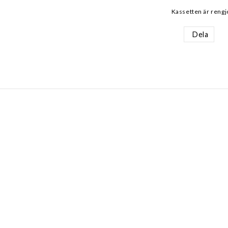
Kassetten är rengj
Dela
AKT
INFORMATION