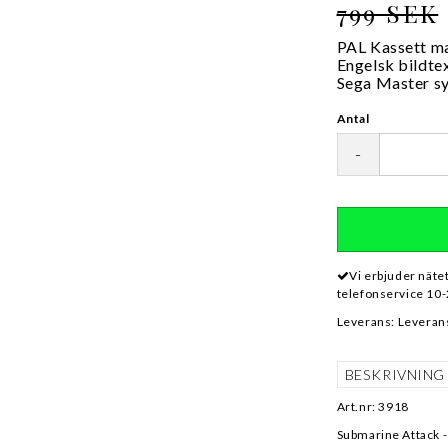
799 SEK
PAL Kassett ma
Engelsk bildte
Sega Master s
Antal
-
Vi erbjuder näte
telefonservice 10-
Leverans:
Leverans
BESKRIVNING
Art.nr: 3918
Submarine Attack 