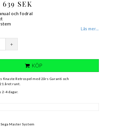
639 SEK
nual och fodral
xt
ystem
Läs mer...
+
KÖP
ts finaste Retrospel med 2års Garanti och
21 året runt.
 2-4 dagar.
- Sega Master System