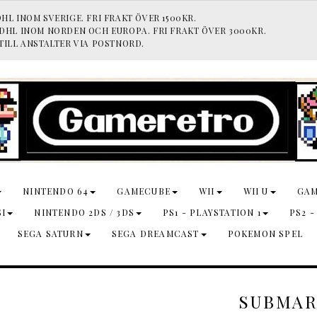
HL INOM SVERIGE. FRI FRAKT ÖVER 1500KR.
 DHL INOM NORDEN OCH EUROPA. FRI FRAKT ÖVER 3000KR.
TILL ANSTALTER VIA POSTNORD.
NINTENDO 64
GAMECUBE
WII
WII U
GA
SI
NINTENDO 2DS / 3DS
PS1 - PLAYSTATION 1
PS2 -
SEGA SATURN
SEGA DREAMCAST
POKEMON SPEL
SUBMAR