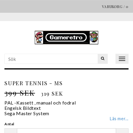
VARUKORG
/
0
Togg
navig
SUPER TENNIS - MS
399 SEK
319 SEK
PAL -Kassett , manual och fodral
Engelsk Bildtext
Sega Master System
Läs mer...
Antal