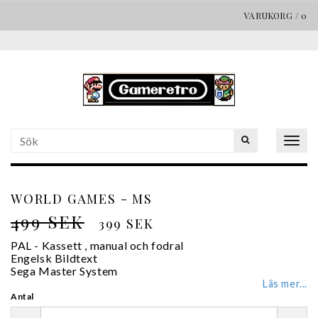
VARUKORG
/
0
Togg
navig
WORLD GAMES - MS
499 SEK
399 SEK
PAL - Kassett , manual och fodral
Engelsk Bildtext
Sega Master System
Läs mer...
Antal