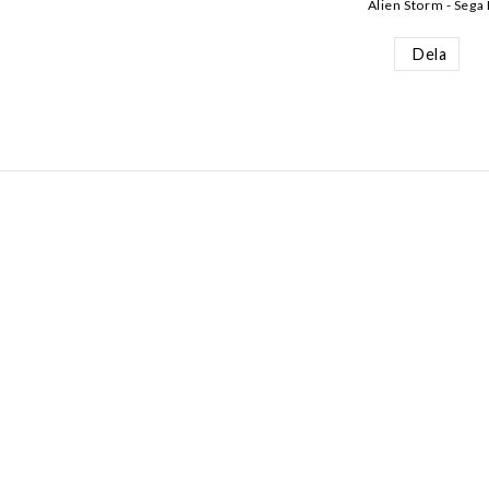
Alien Storm - Sega
Dela
AKT
INFORMATION