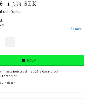
K
1 359 SEK
l och fodral
xt
ve
Läs mer...
+
KÖP
ts finaste Retrospel med 2års Garanti och
21 året runt.
 2-4 dagar.