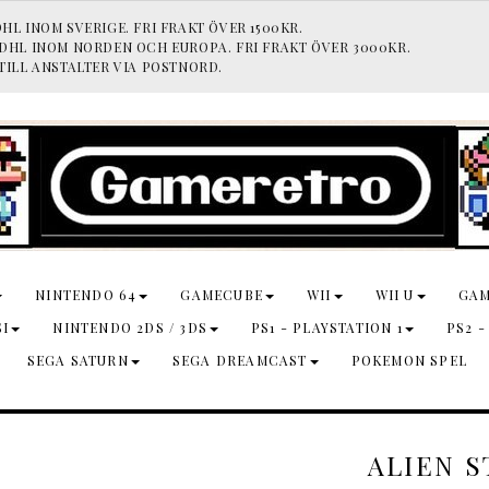
HL INOM SVERIGE. FRI FRAKT ÖVER 1500KR.
 DHL INOM NORDEN OCH EUROPA. FRI FRAKT ÖVER 3000KR.
TILL ANSTALTER VIA POSTNORD.
NINTENDO 64
GAMECUBE
WII
WII U
GA
SI
NINTENDO 2DS / 3DS
PS1 - PLAYSTATION 1
PS2 -
SEGA SATURN
SEGA DREAMCAST
POKEMON SPEL
ALIEN 