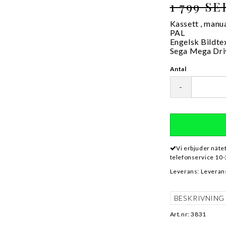
1 799 SE
Kassett , manua
PAL
Engelsk Bildte
Sega Mega Dri
Antal
-
Vi erbjuder näte
telefonservice 10-
Leverans:
Leverans
BESKRIVNING
Art.nr: 3831