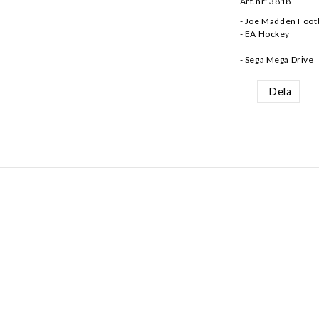
Art.nr: 3818
- Joe Madden Footb
- EA Hockey
- Sega Mega Drive
Dela