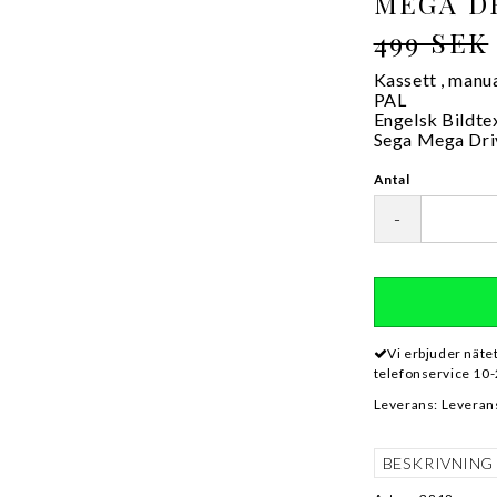
MEGA D
499 SEK
Kassett , manu
PAL
Engelsk Bildte
Sega Mega Dri
Antal
-
Vi erbjuder näte
telefonservice 10-
Leverans:
Leverans
BESKRIVNING