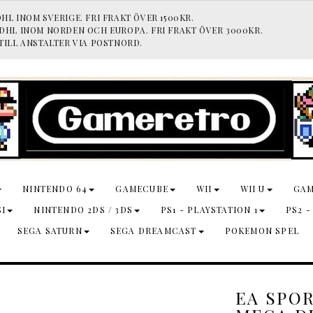
HL INOM SVERIGE. FRI FRAKT ÖVER 1500KR.
 DHL INOM NORDEN OCH EUROPA. FRI FRAKT ÖVER 3000KR.
TILL ANSTALTER VIA POSTNORD.
NINTENDO 64
GAMECUBE
WII
WII U
GA
SI
NINTENDO 2DS / 3DS
PS1 - PLAYSTATION 1
PS2 -
SEGA SATURN
SEGA DREAMCAST
POKEMON SPEL
EA SPO