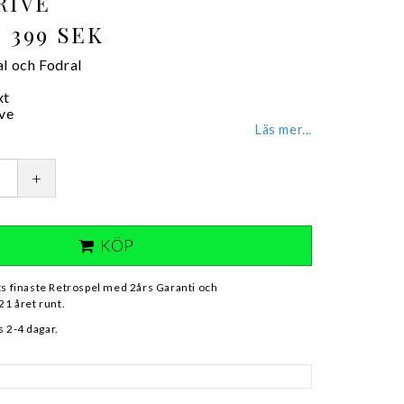
RIVE
399 SEK
al och Fodral
xt
ve
Läs mer...
+
KÖP
ts finaste Retrospel med 2års Garanti och
21 året runt.
 2-4 dagar.