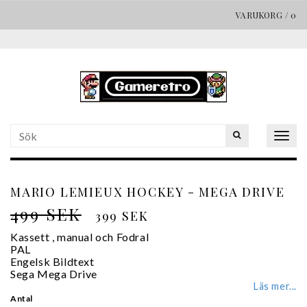
VARUKORG
/
0
Togg
navig
MARIO LEMIEUX HOCKEY - MEGA DRIVE
499 SEK
399 SEK
Kassett , manual och Fodral
PAL
Engelsk Bildtext
Sega Mega Drive
Läs mer...
Antal