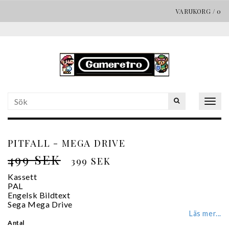
VARUKORG
/
0
Togg
navig
PITFALL - MEGA DRIVE
499 SEK
399 SEK
Kassett
PAL
Engelsk Bildtext
Sega Mega Drive
Läs mer...
Antal