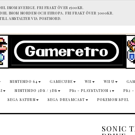
HL INOM SVERIGE. FRI FRAKT ÖVER 1500KR.
 DHL INOM NORDEN OCH EUROPA. FRI FRAKT ÖVER 3000KR.
TILL ANSTALTER VIA POSTNORD.
NINTENDO 64
GAMECUBE
WII
WII U
GA
SI
NINTENDO 2DS / 3DS
PS1 - PLAYSTATION 1
PS2 -
SEGA SATURN
SEGA DREAMCAST
POKEMON SPEL
SONIC 