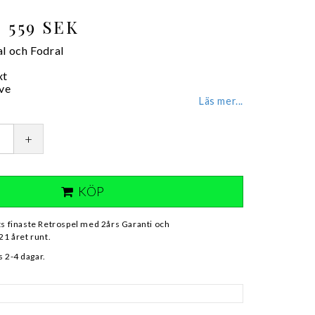
559 SEK
al och Fodral
xt
ve
Läs mer...
+
KÖP
ts finaste Retrospel med 2års Garanti och
21 året runt.
 2-4 dagar.