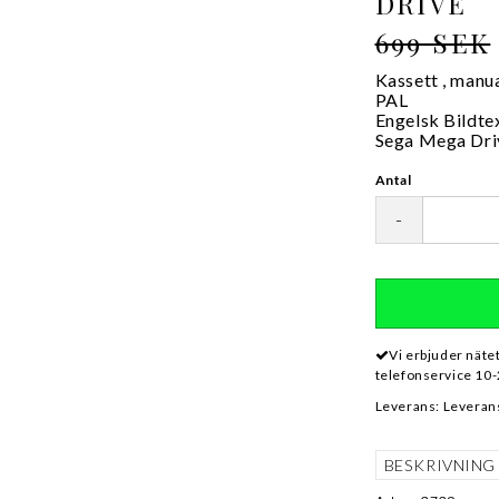
DRIVE
699 SEK
Kassett , manu
PAL
Engelsk Bildte
Sega Mega Dri
Antal
-
Vi erbjuder näte
telefonservice 10-
Leverans:
Leverans
BESKRIVNING