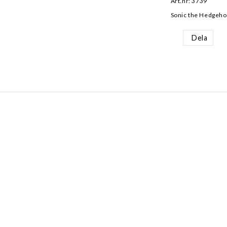
Art.nr: 3739
Sonic the Hedgehog
Dela
AKT
INFORMATION