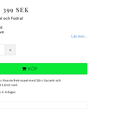
399 SEK
al och Fodral
xt
ve
Läs mer...
+
KÖP
ts finaste Retrospel med 2års Garanti och
21 året runt.
 2-4 dagar.