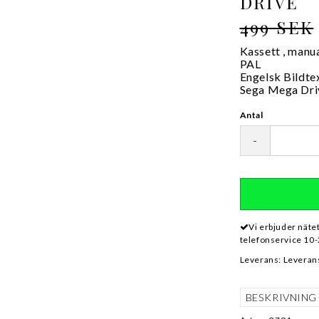
DRIVE
499 SEK
Kassett , manu
PAL
Engelsk Bildte
Sega Mega Dri
Antal
-
Vi erbjuder näte
telefonservice 10-
Leverans:
Leverans
BESKRIVNING