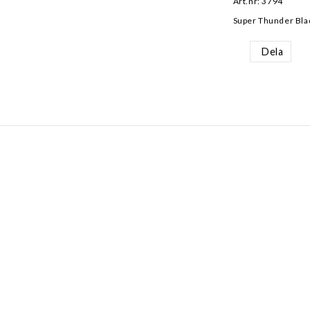
Art.nr: 3794
Super Thunder Bla
Dela
AKT
INFORMATION