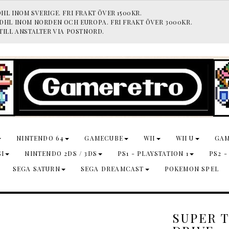
HL INOM SVERIGE. FRI FRAKT ÖVER 1500KR.
 DHL INOM NORDEN OCH EUROPA. FRI FRAKT ÖVER 3000KR.
TILL ANSTALTER VIA POSTNORD.
NINTENDO 64
GAMECUBE
WII
WII U
GA
SI
NINTENDO 2DS / 3DS
PS1 - PLAYSTATION 1
PS2 -
SEGA SATURN
SEGA DREAMCAST
POKEMON SPEL
SUPER 