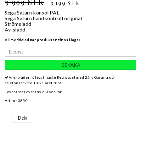
3 999 SEK
3 199 SEK
Sega Saturn konsol PAL
Sega Saturn handkontroll original
Strömsladd
Av-sladd
Bli meddelad när produkten finns i lager.
BEVAKA
Vi erbjuder nätets finaste Retrospel med 2års Garanti och
telefonservice 10-21 året runt.
Leverans:
Leverans 2-3 veckor
Art.nr: 3850
Dela