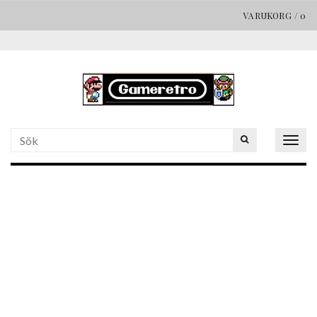
VARUKORG
/
0
Togg
navig