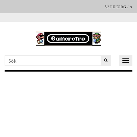
VARUKORG
/
0
Togg
navig